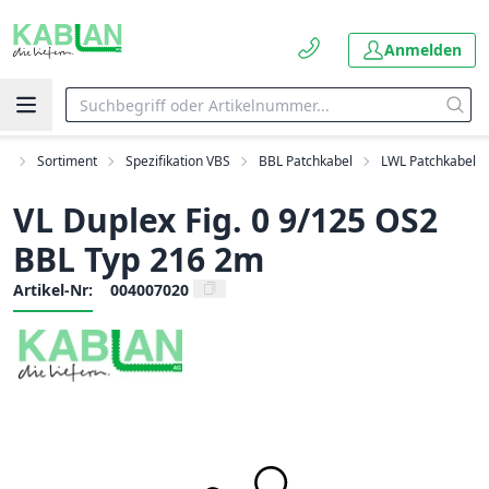
Anmelden
rt
Sortiment
Spezifikation VBS
BBL Patchkabel
LWL Patchkabel
VL Duplex Fig. 0 9/125 OS2
BBL Typ 216 2m
Artikel-Nr:
004007020