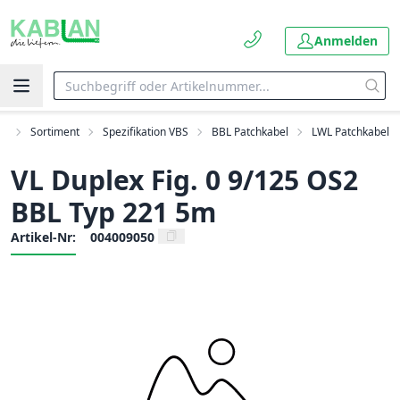
Anmelden
rt
Sortiment
Spezifikation VBS
BBL Patchkabel
LWL Patchkabel
VL Duplex Fig. 0 9/125 OS2
BBL Typ 221 5m
Artikel-Nr:
004009050