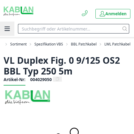
Anmelden
rt
Sortiment
Spezifikation VBS
BBL Patchkabel
LWL Patchkabel
VL Duplex Fig. 0 9/125 OS2
BBL Typ 250 5m
Artikel-Nr:
004029050