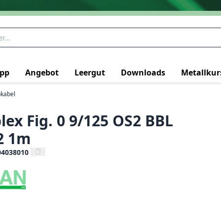
pp
Angebot
Leergut
Downloads
Metallkur
kabel
lex Fig. 0 9/125 OS2 BBL
2 1m
04038010