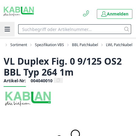
Anmelden
rt
Sortiment
Spezifikation VBS
BBL Patchkabel
LWL Patchkabel
VL Duplex Fig. 0 9/125 OS2
BBL Typ 264 1m
Artikel-Nr:
004040010