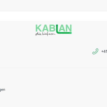
+41
gen