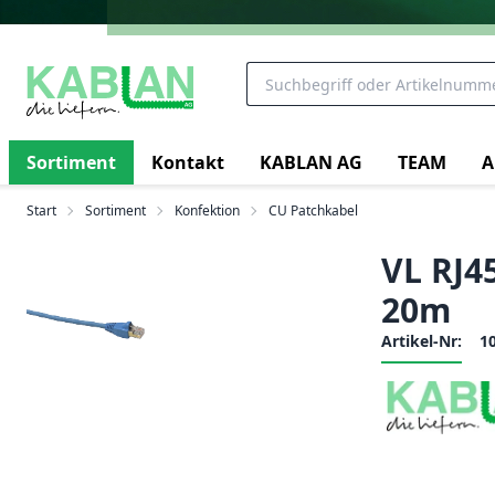
Sortiment
Kontakt
KABLAN AG
TEAM
A
Start
Sortiment
Konfektion
CU Patchkabel
VL RJ4
20m
Artikel-Nr:
1