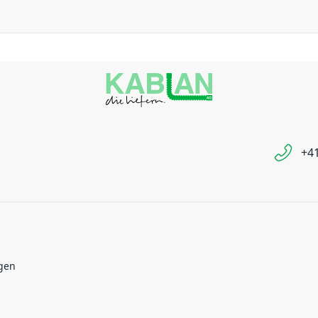
+41
gen