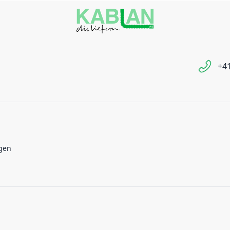
+41
gen