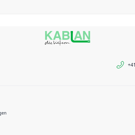
+41
gen