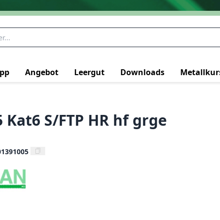
pp
Angebot
Leergut
Downloads
Metallkur
5 Kat6 S/FTP HR hf grge
01391005