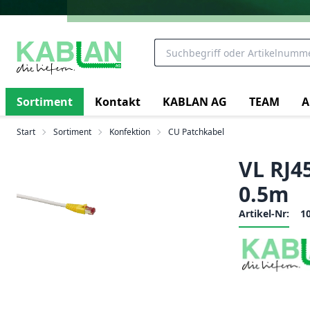
Sortiment
Kontakt
KABLAN AG
TEAM
A
Start
Sortiment
Konfektion
CU Patchkabel
VL RJ4
0.5m
Artikel-Nr:
1