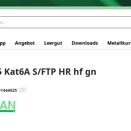
pp
Angebot
Leergut
Downloads
Metallkur
5 Kat6A S/FTP HR hf gn
01444025