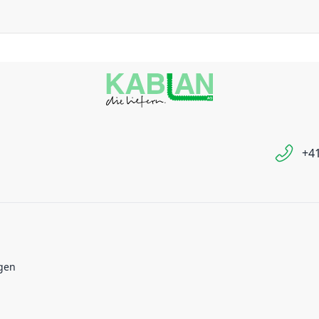
+41
gen