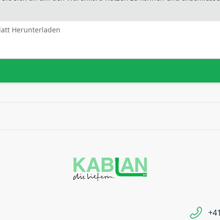
latt Herunterladen
+41