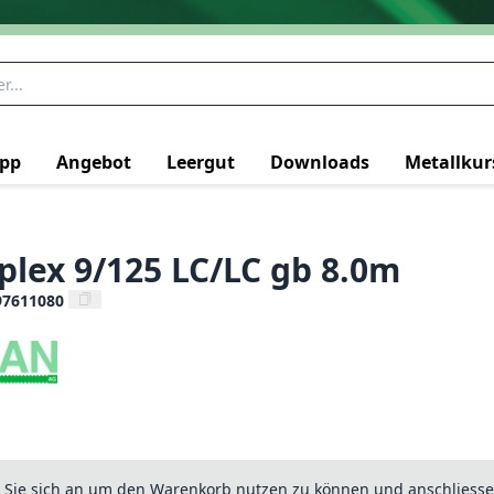
pp
Angebot
Leergut
Downloads
Metallkur
plex 9/125 LC/LC gb 8.0m
97611080
n Sie sich an um den Warenkorb nutzen zu können und anschliesse