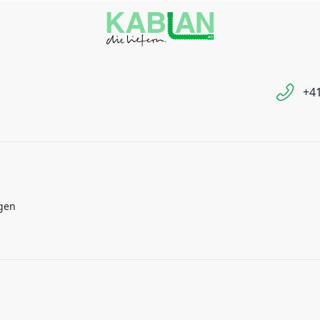
+41
gen