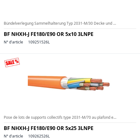
Bündelverlegung Sammelhalterung Typ 2031-M/30 Decke und Wand (a=600mm) (g=<3kg/m)
BF NHXH-J FE180/E90 OR 5x10 3LNPE
N° d'article
109251526L
Pose de lots de supports collectifs type 2031-M/70 au plafond et au mur (a= 800 mm) (g= 6 kg/m)
BF NHXH-J FE180/E90 OR 5x25 3LNPE
N° d'article
109262526L