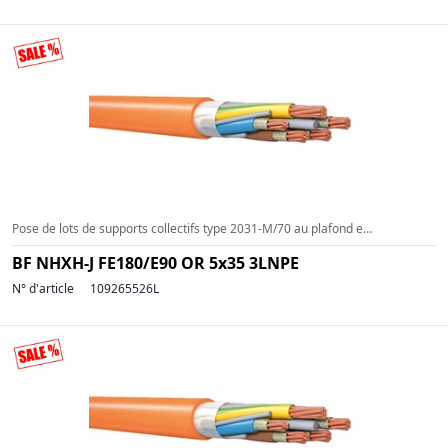
Pose de lots de supports collectifs type 2031-M/70 au plafond et au mur (a= 800 mm) (g= 6 kg/m)
BF NHXH-J FE180/E90 OR 5x35 3LNPE
N° d'article
109265526L