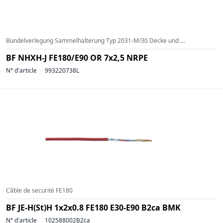
Bündelverlegung Sammelhalterung Typ 2031-M/30 Decke und Wand (a=600mm) (g=<3kg/m)
BF NHXH-J FE180/E90 OR 7x2,5 NRPE
N° d'article
993220738L
Câble de securité FE180
BF JE-H(St)H 1x2x0.8 FE180 E30-E90 B2ca BMK
N° d'article
102588002B2ca