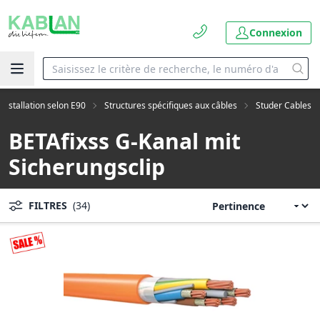
Connexion
Installation selon E90
Structures spécifiques aux câbles
Studer Cables
BETAfixss G-Kanal mit
Sicherungsclip
FILTRES
(34)