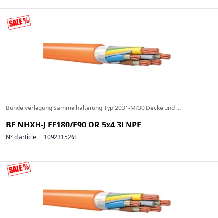
Bündelverlegung Sammelhalterung Typ 2031-M/30 Decke und Wand (a=600mm) (g=<3kg/m)
BF NHXH-J FE180/E90 OR 5x4 3LNPE
N° d'article
109231526L