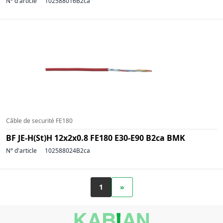
N° d'article
102588016B2ca
Câble de securité FE180
BF JE-H(St)H 12x2x0.8 FE180 E30-E90 B2ca BMK
N° d'article
102588024B2ca
1
»