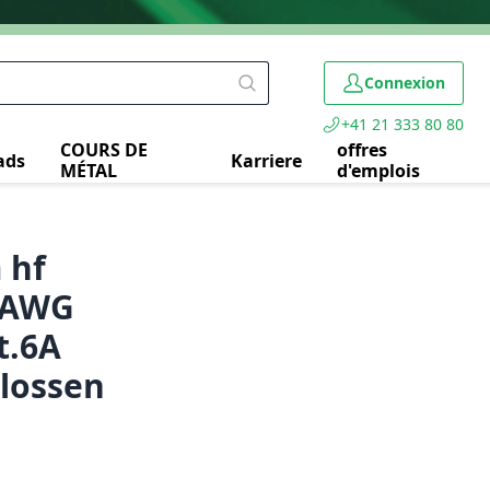
Connexion
+41 21 333 80 80
COURS DE
offres
ads
Karriere
MÉTAL
d'emplois
 hf
m AWG
t.6A
hlossen