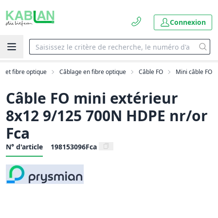
Connexion
N et fibre optique
Câblage en fibre optique
Câble FO
Mini câble FO
Câble FO mini extérieur
8x12 9/125 700N HDPE nr/or
Fca
N° d'article
198153096Fca