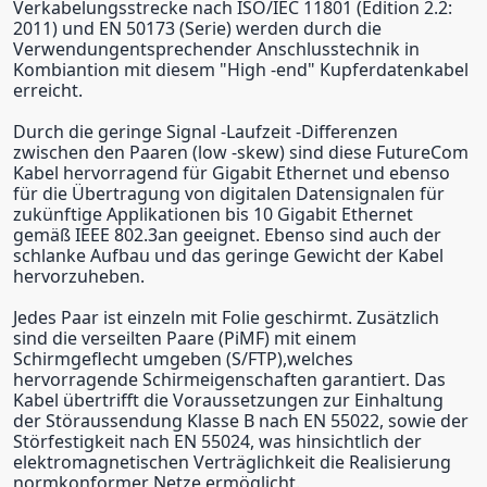
Verkabelungsstrecke nach ISO/IEC 11801 (Edition 2.2:
2011) und EN 50173 (Serie) werden durch die
Verwendungentsprechender Anschlusstechnik in
Kombiantion mit diesem "High -end" Kupferdatenkabel
erreicht.
Durch die geringe Signal -Laufzeit -Differenzen
zwischen den Paaren (low -skew) sind diese FutureCom
Kabel hervorragend für Gigabit Ethernet und ebenso
für die Übertragung von digitalen Datensignalen für
zukünftige Applikationen bis 10 Gigabit Ethernet
gemäß IEEE 802.3an geeignet. Ebenso sind auch der
schlanke Aufbau und das geringe Gewicht der Kabel
hervorzuheben.
Jedes Paar ist einzeln mit Folie geschirmt. Zusätzlich
sind die verseilten Paare (PiMF) mit einem
Schirmgeflecht umgeben (S/FTP),welches
hervorragende Schirmeigenschaften garantiert. Das
Kabel übertrifft die Voraussetzungen zur Einhaltung
der Störaussendung Klasse B nach EN 55022, sowie der
Störfestigkeit nach EN 55024, was hinsichtlich der
elektromagnetischen Verträglichkeit die Realisierung
normkonformer Netze ermöglicht.