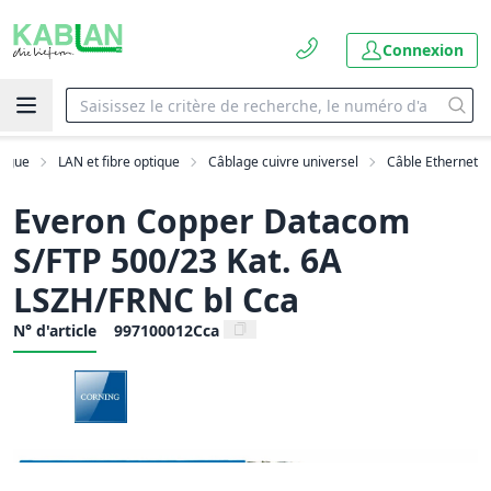
Connexion
logue
LAN et fibre optique
Câblage cuivre universel
Câble Ethernet
Everon Copper Datacom
S/FTP 500/23 Kat. 6A
LSZH/FRNC bl Cca
N° d'article
997100012Cca