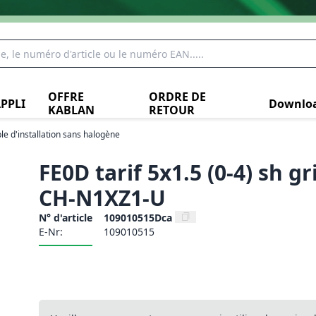
OFFRE
ORDRE DE
PPLI
Downlo
KABLAN
RETOUR
le d'installation sans halogène
FE0D tarif 5x1.5 (0-4) sh gr
CH-N1XZ1-U
N° d'article
109010515Dca
E-Nr:
109010515