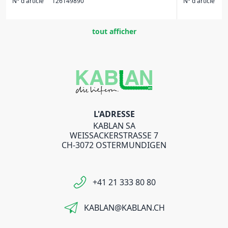
N° d'article
126149890
N° d'article
1
tout afficher
L'ADRESSE
KABLAN SA
WEISSACKERSTRASSE 7
CH-3072 OSTERMUNDIGEN
+41 21 333 80 80
KABLAN@KABLAN.CH