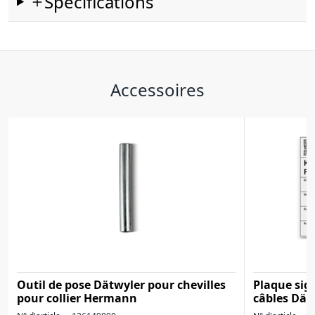
Spécifications
Accessoires
Outil de pose Dätwyler pour chevilles
Plaque sig
pour collier Hermann
câbles Dät