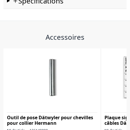
Spécifications
Accessoires
Outil de pose Dätwyler pour chevilles
Plaque sig
pour collier Hermann
câbles Dät