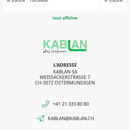
N° d'article
126149890
N° d'article
1
tout afficher
L'ADRESSE
KABLAN SA
WEISSACKERSTRASSE 7
CH-3072 OSTERMUNDIGEN
+41 21 333 80 80
KABLAN@KABLAN.CH