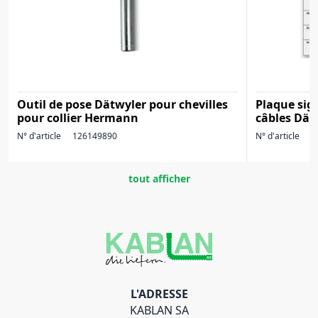
Outil de pose Dätwyler pour chevilles
Plaque sig
pour collier Hermann
câbles Dät
N° d'article
126149890
N° d'article
1
tout afficher
L'ADRESSE
KABLAN SA