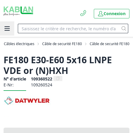
Connexion
Câbles électriques
Câble de securité FE180
Câble de securité FE180
FE180 E30-E60 5x16 LNPE
VDE or (N)HXH
N° d'article
109360522
E-Nr:
109260524