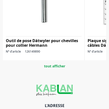
Outil de pose Dätwyler pour chevilles
Plaque sig
pour collier Hermann
câbles Dät
N° d'article
126149890
N° d'article
1
tout afficher
L'ADRESSE