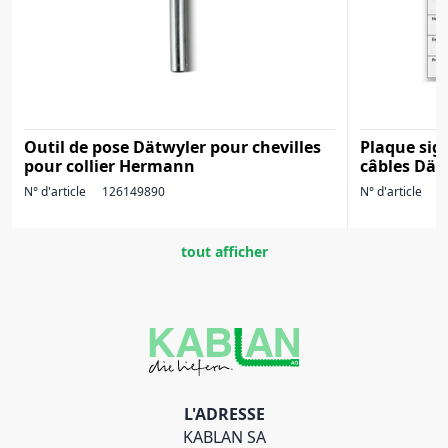
Outil de pose Dätwyler pour chevilles
Plaque sig
pour collier Hermann
câbles Dät
N° d'article
126149890
N° d'article
1
tout afficher
L'ADRESSE
KABLAN SA