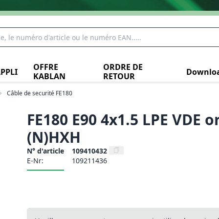
OFFRE
ORDRE DE
PPLI
Downlo
KABLAN
RETOUR
Câble de securité FE180
FE180 E90 4x1.5 LPE VDE o
(N)HXH
N° d'article
109410432
E-Nr:
109211436