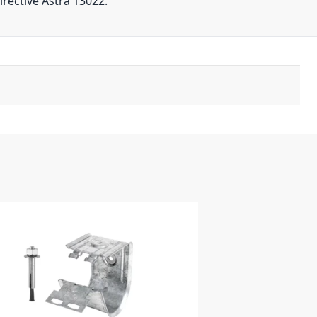
irective Astra 13022.