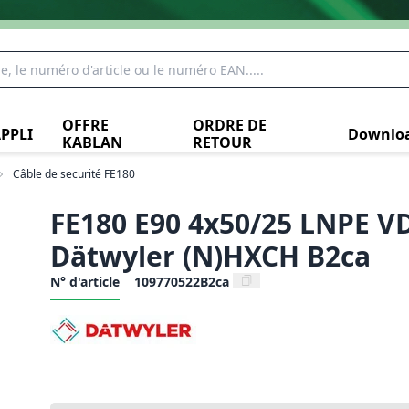
OFFRE
ORDRE DE
PPLI
Downlo
KABLAN
RETOUR
Câble de securité FE180
FE180 E90 4x50/25 LNPE V
Dätwyler (N)HXCH B2ca
N° d'article
109770522B2ca