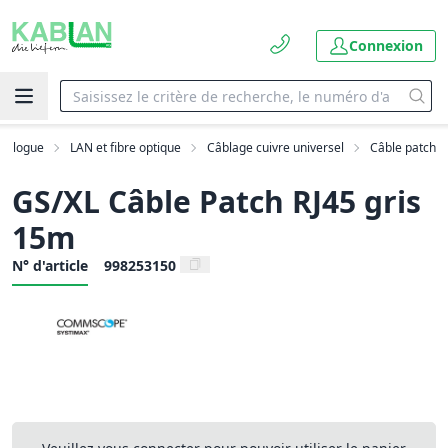
Connexion
talogue
LAN et fibre optique
Câblage cuivre universel
Câble patch
GS/XL Câble Patch RJ45 gris
15m
N° d'article
998253150