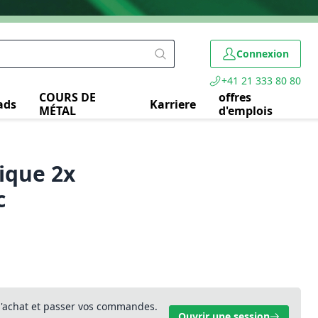
Connexion
+41 21 333 80 80
COURS DE
offres
ads
Karriere
MÉTAL
d'emplois
lique 2x
c
 d'achat et passer vos commandes.
Ouvrir une session