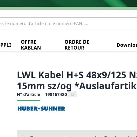
OFFRE
ORDRE DE
PPLI
Downlo
KABLAN
RETOUR
LWL Kabel H+S 48x9/125 N
15mm sz/og *Auslaufartik
N° d'article
198167480