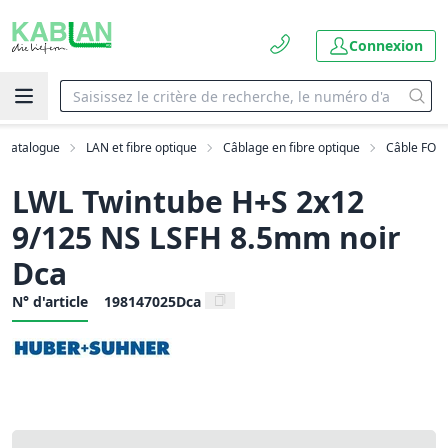
Connexion
Catalogue
LAN et fibre optique
Câblage en fibre optique
Câble FO
LWL Twintube H+S 2x12
9/125 NS LSFH 8.5mm noir
Dca
N° d'article
198147025Dca