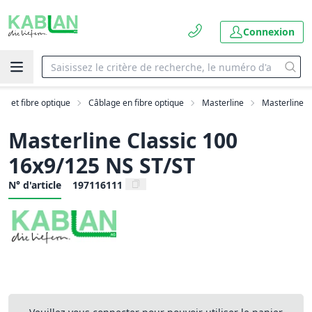
Connexion
AN et fibre optique
Câblage en fibre optique
Masterline
Masterline
Masterline Classic 100
16x9/125 NS ST/ST
N° d'article
197116111