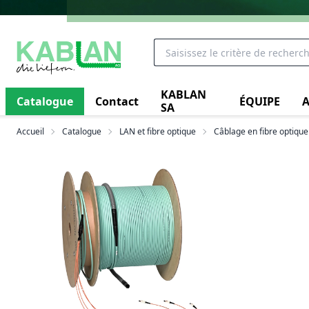
KABLAN
Catalogue
Contact
ÉQUIPE
A
SA
Accueil
Catalogue
LAN et fibre optique
Câblage en fibre optique