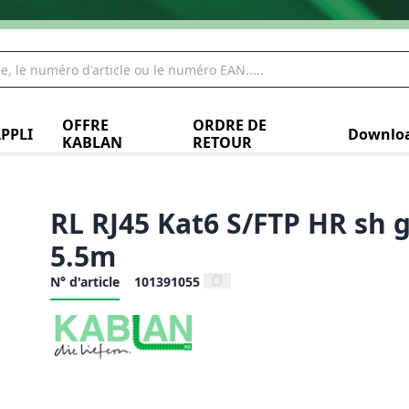
OFFRE
ORDRE DE
PPLI
Downlo
KABLAN
RETOUR
RL RJ45 Kat6 S/FTP HR sh g
5.5m
N° d'article
101391055