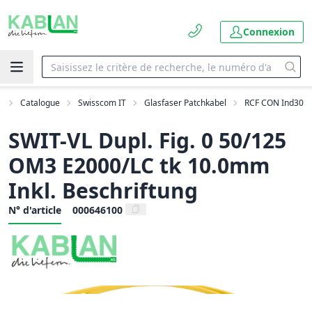
Connexion
l
Catalogue
Swisscom IT
Glasfaser Patchkabel
RCF CON Ind30
SWIT-VL Dupl. Fig. 0 50/125
OM3 E2000/LC tk 10.0mm
Inkl. Beschriftung
N° d'article
000646100