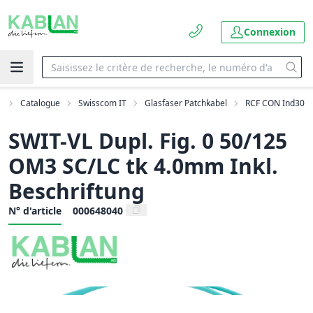
Connexion
l
Catalogue
Swisscom IT
Glasfaser Patchkabel
RCF CON Ind30
SWIT-VL Dupl. Fig. 0 50/125
OM3 SC/LC tk 4.0mm Inkl.
Beschriftung
N° d'article
000648040