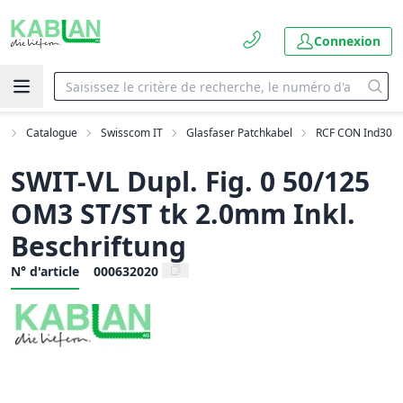
Connexion
l
Catalogue
Swisscom IT
Glasfaser Patchkabel
RCF CON Ind30
SWIT-VL Dupl. Fig. 0 50/125
OM3 ST/ST tk 2.0mm Inkl.
Beschriftung
N° d'article
000632020