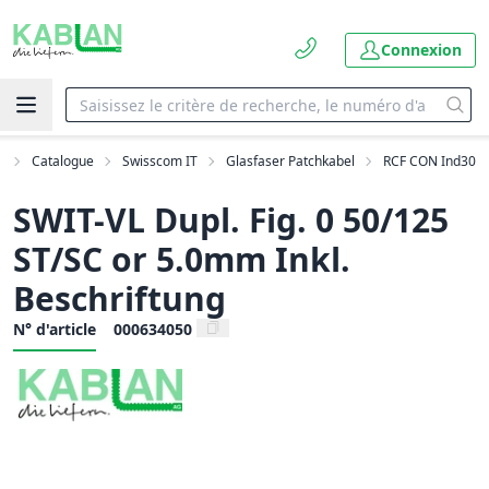
Connexion
l
Catalogue
Swisscom IT
Glasfaser Patchkabel
RCF CON Ind30
SWIT-VL Dupl. Fig. 0 50/125
ST/SC or 5.0mm Inkl.
Beschriftung
N° d'article
000634050