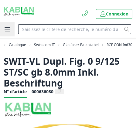
Connexion
l
Catalogue
Swisscom IT
Glasfaser Patchkabel
RCF CON Ind30
SWIT-VL Dupl. Fig. 0 9/125
ST/SC gb 8.0mm Inkl.
Beschriftung
N° d'article
000636080