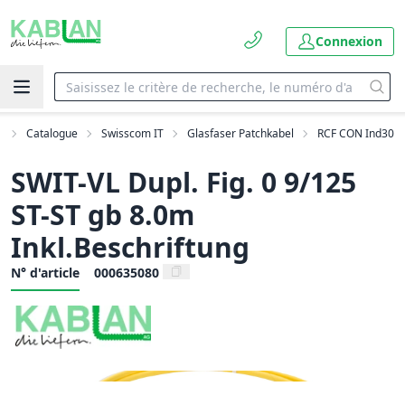
Connexion
l
Catalogue
Swisscom IT
Glasfaser Patchkabel
RCF CON Ind30
SWIT-VL Dupl. Fig. 0 9/125
ST-ST gb 8.0m
Inkl.Beschriftung
N° d'article
000635080