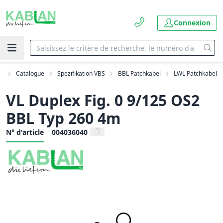
Connexion
il
Catalogue
Spezifikation VBS
BBL Patchkabel
LWL Patchkabel
VL Duplex Fig. 0 9/125 OS2
BBL Typ 260 4m
N° d'article
004036040