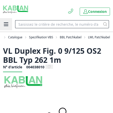
Connexion
il
Catalogue
Spezifikation VBS
BBL Patchkabel
LWL Patchkabel
VL Duplex Fig. 0 9/125 OS2
BBL Typ 262 1m
N° d'article
004038010