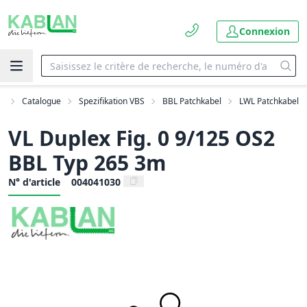
Connexion
il
Catalogue
Spezifikation VBS
BBL Patchkabel
LWL Patchkabel
VL Duplex Fig. 0 9/125 OS2
BBL Typ 265 3m
N° d'article
004041030