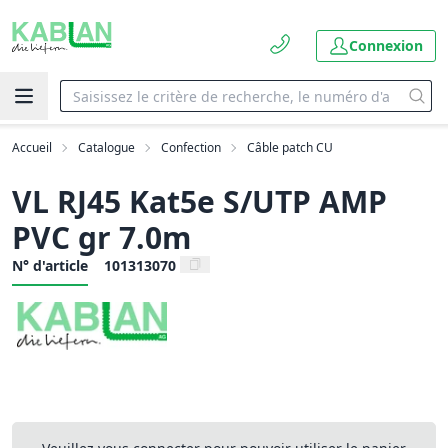
Connexion
Accueil
Catalogue
Confection
Câble patch CU
VL RJ45 Kat5e S/UTP AMP
PVC gr 7.0m
N° d'article
101313070