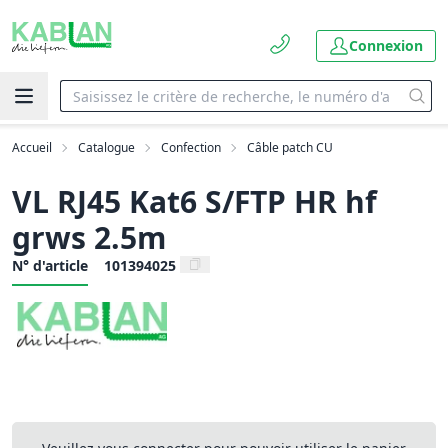
Connexion
Accueil
Catalogue
Confection
Câble patch CU
VL RJ45 Kat6 S/FTP HR hf
grws 2.5m
N° d'article
101394025