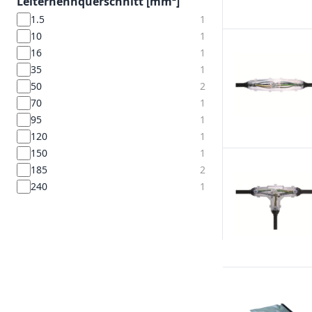
Leiternennquerschnitt [mm²]
1.5
1
10
1
16
1
35
1
50
2
70
1
95
1
120
1
150
1
185
2
240
1