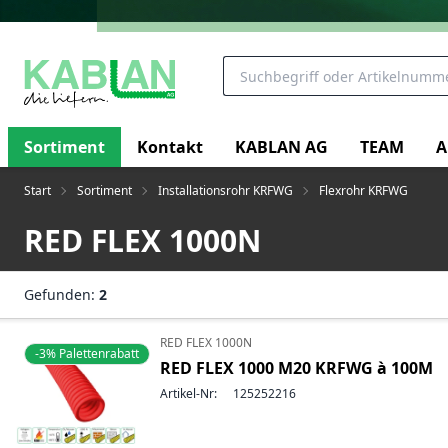
Sortiment
Kontakt
KABLAN AG
TEAM
A
Start
Sortiment
Installationsrohr KRFWG
Flexrohr KRFWG
RED FLEX 1000N
Gefunden:
2
RED FLEX 1000N
-3% Palettenrabatt
RED FLEX 1000 M20 KRFWG à 100M
Artikel-Nr:
125252216