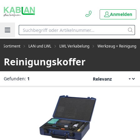
Anmelden
Sortiment
LAN und LWL
LWL Verkabelung
Werkzeug + Reinigung
Reinigungskoffer
Gefunden:
1