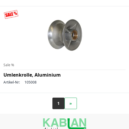
Sale %
Umlenkrolle, Aluminium
Artikel-Nr:
105008
1
»