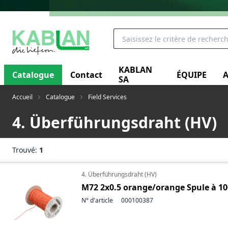
KABLAN
Catalogue
Contact
ÉQUIPE
A
SA
Accueil
Catalogue
Field Services
4. Überführungsdraht (HV)
Trouvé:
1
4. Überführungsdraht (HV)
M72 2x0.5 orange/orange Spule à 1
N° d'article
000100387