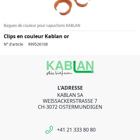
Bagues de couleur pour capuchons KABLAN
Clips en couleur Kablan or
N° d'article
999526108
L'ADRESSE
KABLAN SA
WEISSACKERSTRASSE 7
CH-3072 OSTERMUNDIGEN
+41 21 333 80 80