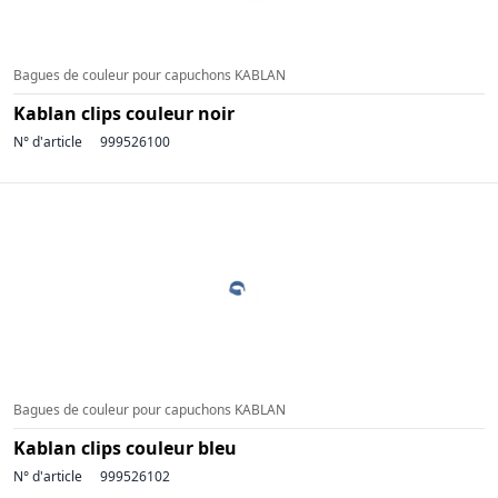
Bagues de couleur pour capuchons KABLAN
Kablan clips couleur noir
N° d'article
999526100
Bagues de couleur pour capuchons KABLAN
Kablan clips couleur bleu
N° d'article
999526102