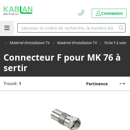
Connexion
ue
Matériel d’installation TV
Matériel d’installation TV
Fiche F à setir
Connecteur F pour MK 76 à
sertir
Trouvé:
1